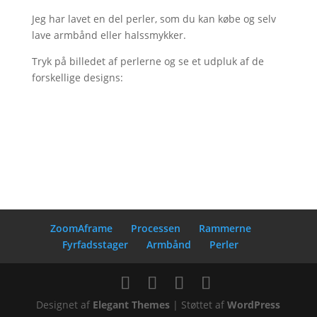
Jeg har lavet en del perler, som du kan købe og selv
lave armbånd eller halssmykker.
Tryk på billedet af perlerne og se et udpluk af de
forskellige designs:
ZoomAframe
Processen
Rammerne
Fyrfadsstager
Armbånd
Perler
Designet af
Elegant Themes
| Støttet af
WordPress