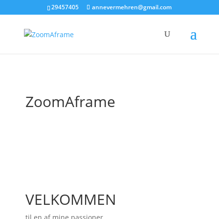
29457405
annevermehren@gmail.com
ZoomAframe
VELKOMMEN
til en af mine passioner...